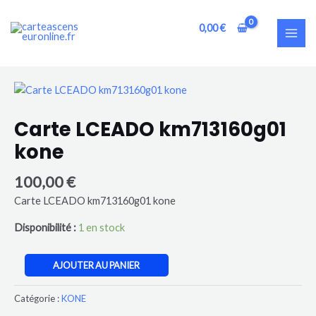
Aller
MAI
au
0,00
€
ME
contenu
quantité
de
Carte
Carte LCEADO km713160g01
LCEADO
kone
km713160g01
kone
100,00
€
Carte LCEADO km713160g01 kone
Disponibilité :
1 en stock
AJOUTER AU PANIER
Catégorie :
KONE