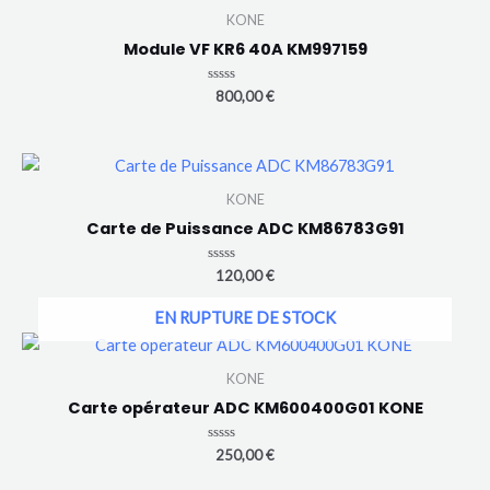
KONE
Module VF KR6 40A KM997159
Note
800,00
€
0
sur
5
KONE
Carte de Puissance ADC KM86783G91
Note
120,00
€
0
sur
5
EN RUPTURE DE STOCK
KONE
Carte opérateur ADC KM600400G01 KONE
Note
250,00
€
0
sur