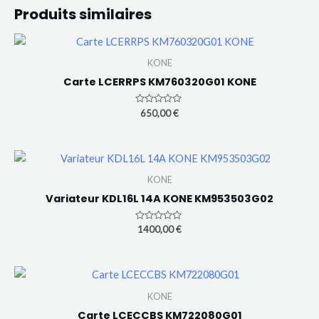
Produits similaires
KONE
Carte LCERRPS KM760320G01 KONE
Note
650,00
€
0
sur
5
KONE
Variateur KDL16L 14A KONE KM953503G02
Note
1400,00
€
0
sur
5
KONE
Carte LCECCBS KM722080G01