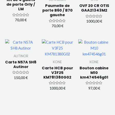
de porte Orly /
Paumelle de
OVF 20 CR OTIS
LM
porte B60 / B70
GAA21343M2
gauche
N
70,00
€
N
1000,00
€
o
o
N
t
70,00
€
t
o
e
e
t
0
0
e
s
s
0
u
u
s
r
r
u
5
5
r
5
AUTINOR
Carte N57A SH8
KONE
KONE
Autinor
Carte HCB pour
Bouton cabine
V3F25
M10
KM781380G02
km474546g01
N
150,00
€
o
t
e
N
N
1000,00
€
97,00
€
0
o
o
s
t
t
u
e
e
r
0
0
5
s
s
u
u
r
r
5
5