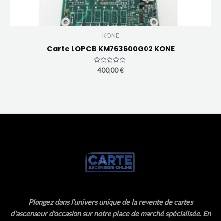
KONE
Carte LOPCB KM763600G02 KONE
Note
400,00
€
0
sur
5
Plongez dans l'univers unique de la revente de cartes
d'ascenseur d'occasion sur notre place de marché spécialisée. En