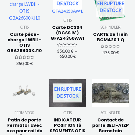
de
EN RUPTURE
DE STOCK
prix :
DE STOCK
350,00 €
à
OTIS
650,00 €
Carte DCSS4
SCHINDLER
OTIS
(DCSS IV )
CARTE de frein
Carte pèse-
GFA24350AW1
BCM420 1.Q
charge LWBII –
OTIS
GBA26800KJ10
N
350,00
€
–
N
475,00
€
o
o
650,00
€
t
t
e
e
N
350,00
€
0
0
o
s
s
t
u
u
e
r
r
0
5
5
s
u
r
EN RUPTURE
5
DE STOCK
FERMATOR
OTIS
SCHINDLER
Patin de porte
INDICATEUR
Contact de
Fermator avec
POSITION 16
porte SEL1-A1ZP
axe pour rail de
SEGMENTS OTIS
Bernstein