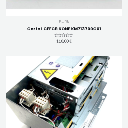
KONE
Carte LCEFCB KONE KM713700G01
Note
110,00
€
0
sur
5