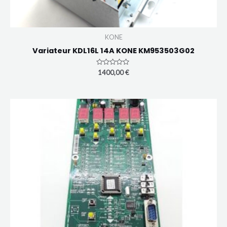
KONE
Variateur KDL16L 14A KONE KM953503G02
Note
1400,00
€
0
sur
5