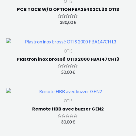
OTIS
PCB TOCB W/O OPTION FBA25402CL30 OTIS
Note
380,00
€
0
sur
5
OTIS
Plastron inox brossé OTIS 2000 FBA147CH13
Note
50,00
€
0
sur
5
OTIS
Remote HBB avec buzzer GEN2
Note
30,00
€
0
sur
5