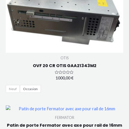
OTIS
OVF 20 CR OTIS GAA21343M2
Note
1000,00
€
0
sur
5
Neuf
Occasion
FERMATOR
Patin de porte Fermator avec axe pour rail de 16mm