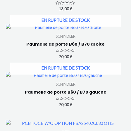
Note
13,00
€
0
sur
5
EN RUPTURE DE STOCK
SCHINDLER
Paumelle de porte B60 / B70 droite
Note
70,00
€
0
sur
5
EN RUPTURE DE STOCK
SCHINDLER
Paumelle de porte B60 / B70 gauche
Note
70,00
€
0
sur
5