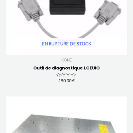
EN RUPTURE DE STOCK
KONE
Outil de diagnostique LCEUIO
Note
190,00
€
0
sur
5