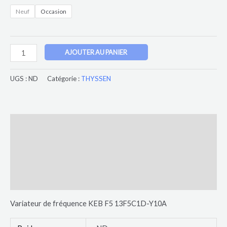
Neuf
Occasion
AJOUTER AU PANIER
UGS :
ND
Catégorie :
THYSSEN
Description
Informations complémentaires
Avis (0)
Plus de produits
Variateur de fréquence KEB F5 13F5C1D-Y10A