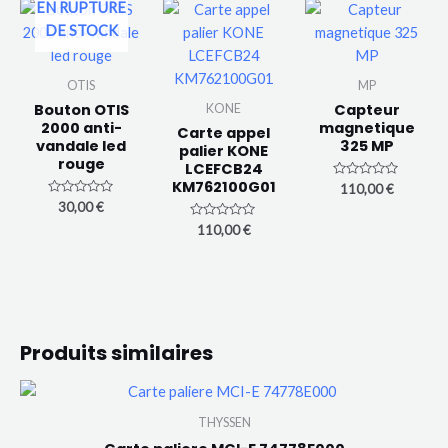
s
EN RUPTURE
u
r
DE STOCK
5
OTIS
MP
Bouton OTIS
Capteur
KONE
2000 anti-
magnetique
Carte appel
vandale led
325 MP
palier KONE
rouge
LCEFCB24
KM762100G01
N
110,00
€
o
N
30,00
€
t
o
e
N
t
110,00
€
0
o
e
s
t
0
u
e
s
r
0
u
5
s
r
u
5
r
5
Produits similaires
THYSSEN