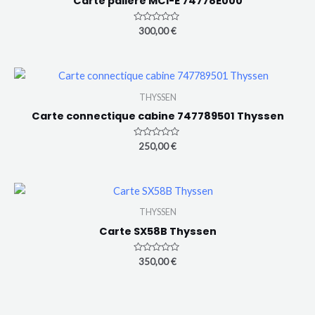
Carte paliere MCI-E 74778E000
Note
300,00
€
0
sur
5
THYSSEN
Carte connectique cabine 747789501 Thyssen
Note
250,00
€
0
sur
5
THYSSEN
Carte SX58B Thyssen
Note
350,00
€
0
sur
5