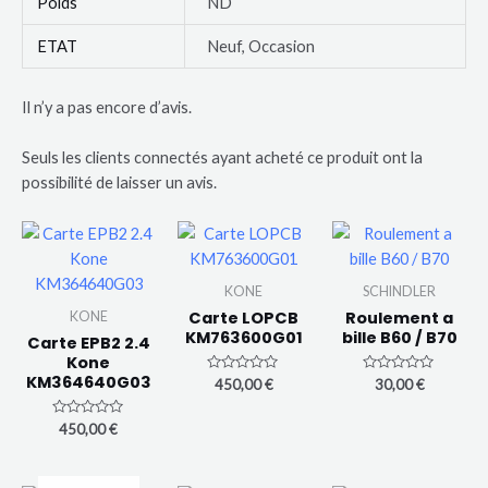
Poids
ND
ETAT
Neuf, Occasion
Il n’y a pas encore d’avis.
Seuls les clients connectés ayant acheté ce produit ont la
possibilité de laisser un avis.
KONE
SCHINDLER
Carte LOPCB
Roulement a
KONE
KM763600G01
bille B60 / B70
Carte EPB2 2.4
Kone
KM364640G03
N
N
450,00
€
30,00
€
o
o
t
t
e
e
N
450,00
€
0
0
o
s
s
t
u
u
e
r
r
0
5
5