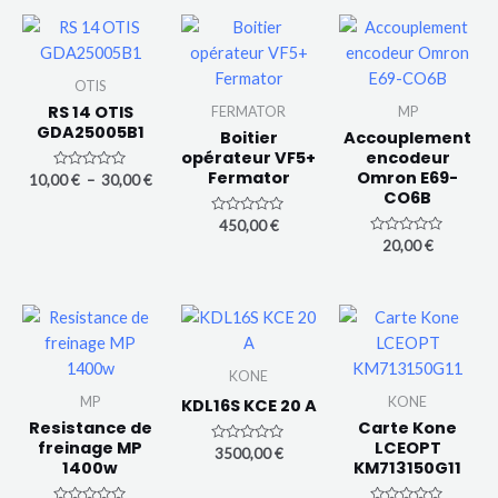
Plage
de
prix :
10,00 €
OTIS
à
RS 14 OTIS
FERMATOR
MP
30,00 €
GDA25005B1
Boitier
Accouplement
opérateur VF5+
encodeur
Fermator
Omron E69-
N
10,00
€
–
30,00
€
o
CO6B
t
e
N
450,00
€
0
o
N
s
20,00
€
t
o
u
e
t
r
0
e
5
s
0
u
s
r
u
5
r
5
KONE
MP
KONE
KDL16S KCE 20 A
Resistance de
Carte Kone
freinage MP
LCEOPT
N
3500,00
€
1400w
KM713150G11
o
t
e