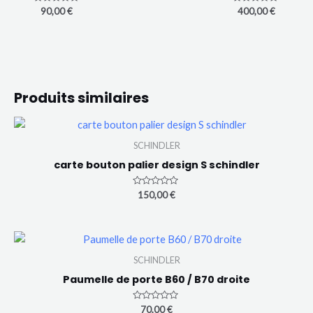
0
N
N
90,00
€
400,00
€
s
o
o
u
t
t
r
e
e
5
0
0
s
s
u
u
r
r
5
5
Produits similaires
SCHINDLER
carte bouton palier design S schindler
Note
150,00
€
0
sur
5
SCHINDLER
Paumelle de porte B60 / B70 droite
Note
70,00
€