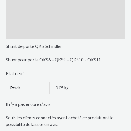
Description
Informations complémentaires
Avis (0)
Plus de produits
Shunt de porte QKS Schindler
Shunt pour porte QKS6 – QKS9 – QKS10 – QKS11
Etat neuf
Poids
0,05 kg
Il n’y a pas encore d’avis.
Seuls les clients connectés ayant acheté ce produit ont la
possibilité de laisser un avis.