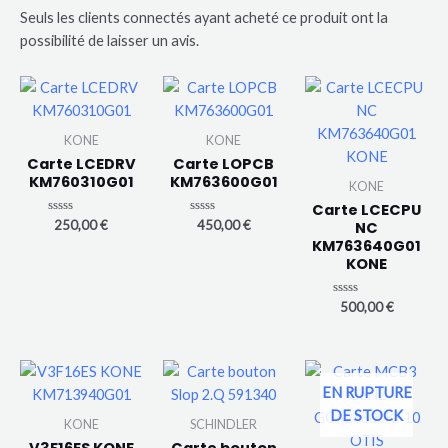
Seuls les clients connectés ayant acheté ce produit ont la
possibilité de laisser un avis.
KONE
KONE
Carte LCEDRV
Carte LOPCB
KM760310G01
KM763600G01
KONE
Carte LCECPU
N
N
250,00
€
450,00
€
NC
o
o
KM763640G01
t
t
e
e
KONE
0
0
s
s
u
u
N
500,00
€
r
r
o
5
5
t
e
0
s
u
r
EN RUPTURE
5
DE STOCK
KONE
SCHINDLER