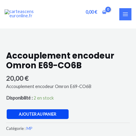
Aller
MAI
au
0,00
€
ME
contenu
quantité
de
Accouplement
Accouplement encodeur
encodeur
Omron E69-CO6B
Omron
E69-
20,00
€
CO6B
Accouplement encodeur Omron E69-CO6B
Disponibilité :
2 en stock
AJOUTER AU PANIER
Catégorie :
MP