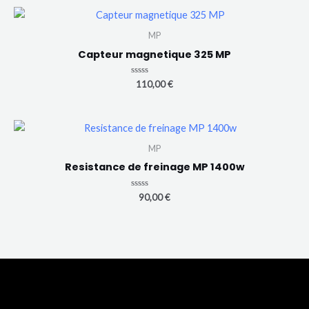
MP
Capteur magnetique 325 MP
Note
110,00
€
0
sur
5
MP
Resistance de freinage MP 1400w
Note
90,00
€
0
sur
5