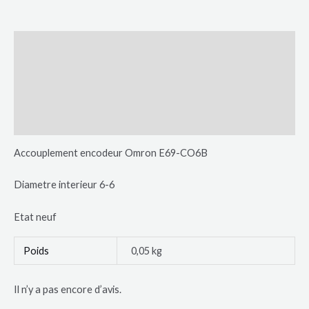
Description
Informations complémentaires
Avis (0)
Plus de produits
Accouplement encodeur Omron E69-CO6B
Diametre interieur 6-6
Etat neuf
Poids
0,05 kg
Il n’y a pas encore d’avis.