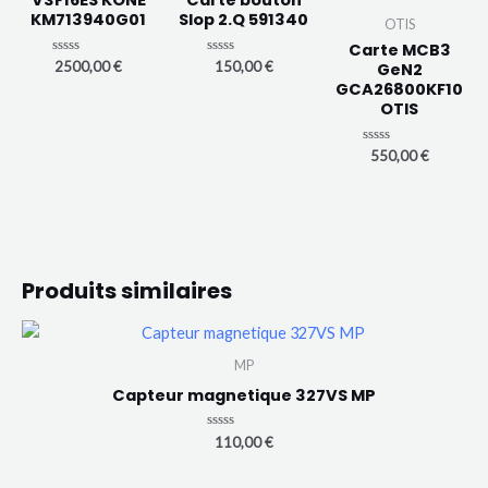
V3F16ES KONE
Carte bouton
KM713940G01
Slop 2.Q 591340
OTIS
Carte MCB3
N
N
2500,00
€
150,00
€
GeN2
o
o
GCA26800KF10
t
t
e
e
OTIS
0
0
s
s
u
u
N
550,00
€
r
r
o
5
5
t
e
0
s
u
r
5
Produits similaires
MP
Capteur magnetique 327VS MP
Note
110,00
€
0
sur
5